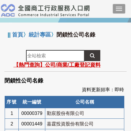
跳
Toggl
到
navig
主
:::
要
內
||
首頁
〉
統計專區
〉
閉鎖性公司名錄
容
全
站
【熱門查詢】公司/商業/工廠登記資料
檢
索
閉鎖性公司名錄
資料更新頻率：即時
序號
統一編號
公司名稱
1
00000379
勤宸股份有限公司
2
00001449
嘉霆投資股份有限公司