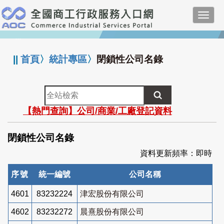
跳
Toggl
到
navig
主
:::
要
內
||
首頁
〉
統計專區
〉
閉鎖性公司名錄
容
全
站
【熱門查詢】公司/商業/工廠登記資料
檢
索
閉鎖性公司名錄
資料更新頻率：即時
序號
統一編號
公司名稱
4601
83232224
津宏股份有限公司
4602
83232272
晨熹股份有限公司