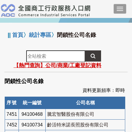
跳
Toggl
到
navig
主
:::
要
內
||
首頁
〉
統計專區
〉
閉鎖性公司名錄
容
全
站
【熱門查詢】公司/商業/工廠登記資料
檢
索
閉鎖性公司名錄
資料更新頻率：即時
序號
統一編號
公司名稱
7451
94100468
騰宏智醫股份有限公司
7452
94100734
齡活特米諾長照股份有限公司