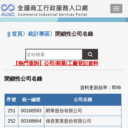
跳
Toggl
到
navig
主
:::
要
內
||
首頁
〉
統計專區
〉
閉鎖性公司名錄
容
全
站
【熱門查詢】公司/商業/工廠登記資料
檢
索
閉鎖性公司名錄
資料更新頻率：即時
序號
統一編號
公司名稱
251
00168593
閎華股份有限公司
252
00168664
偉蓉實業股份有限公司