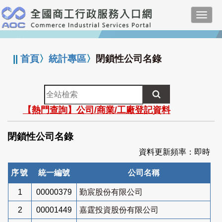
跳
Toggl
到
navig
主
:::
要
內
||
首頁
〉
統計專區
〉
閉鎖性公司名錄
容
全
站
【熱門查詢】公司/商業/工廠登記資料
檢
索
閉鎖性公司名錄
資料更新頻率：即時
序號
統一編號
公司名稱
1
00000379
勤宸股份有限公司
2
00001449
嘉霆投資股份有限公司