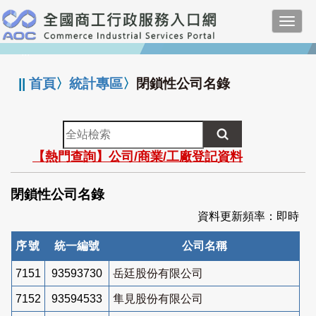
跳
Toggl
到
navig
主
:::
要
內
||
首頁
〉
統計專區
〉
閉鎖性公司名錄
容
全
站
【熱門查詢】公司/商業/工廠登記資料
檢
索
閉鎖性公司名錄
資料更新頻率：即時
序號
統一編號
公司名稱
7151
93593730
岳廷股份有限公司
7152
93594533
隼見股份有限公司