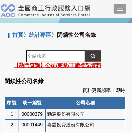
跳
Toggl
到
navig
主
:::
要
內
||
首頁
〉
統計專區
〉
閉鎖性公司名錄
容
全
站
【熱門查詢】公司/商業/工廠登記資料
檢
索
閉鎖性公司名錄
資料更新頻率：即時
序號
統一編號
公司名稱
1
00000379
勤宸股份有限公司
2
00001449
嘉霆投資股份有限公司