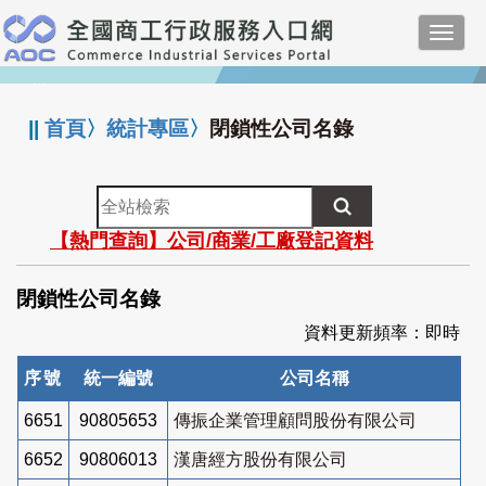
跳
Toggl
到
navig
主
:::
要
內
||
首頁
〉
統計專區
〉
閉鎖性公司名錄
容
全
站
【熱門查詢】公司/商業/工廠登記資料
檢
索
閉鎖性公司名錄
資料更新頻率：即時
序號
統一編號
公司名稱
6651
90805653
傳振企業管理顧問股份有限公司
6652
90806013
漢唐經方股份有限公司