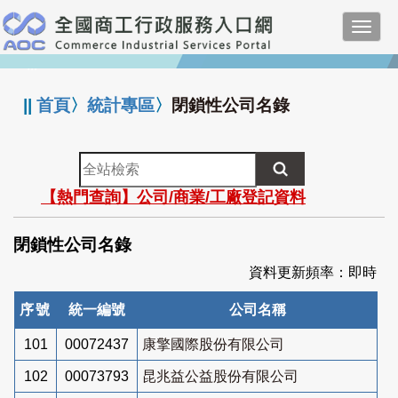
跳
Toggl
到
navig
主
:::
要
內
||
首頁
〉
統計專區
〉
閉鎖性公司名錄
容
全
站
【熱門查詢】公司/商業/工廠登記資料
檢
索
閉鎖性公司名錄
資料更新頻率：即時
序號
統一編號
公司名稱
101
00072437
康擎國際股份有限公司
102
00073793
昆兆益公益股份有限公司