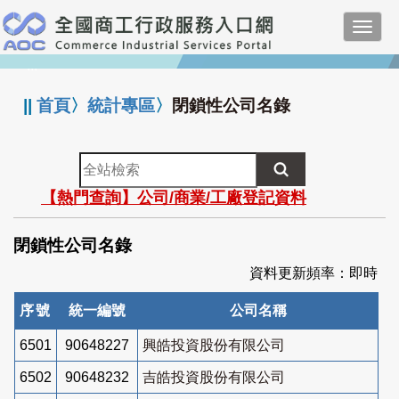
跳
Toggl
到
navig
主
:::
要
內
||
首頁
〉
統計專區
〉
閉鎖性公司名錄
容
全
站
【熱門查詢】公司/商業/工廠登記資料
檢
索
閉鎖性公司名錄
資料更新頻率：即時
序號
統一編號
公司名稱
6501
90648227
興皓投資股份有限公司
6502
90648232
吉皓投資股份有限公司