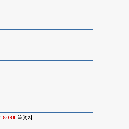
有
8039
筆資料