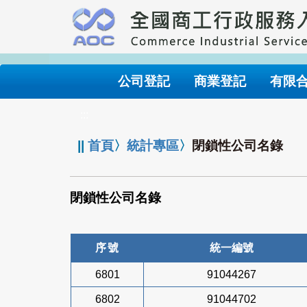
跳
到
主
要
內
公司登記
商業登記
有限
容
:::
||
首頁
〉
統計專區
〉
閉鎖性公司名錄
閉鎖性公司名錄
序號
統一編號
6801
91044267
6802
91044702