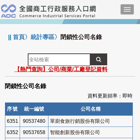
跳
Toggl
到
navig
主
:::
要
內
||
首頁
〉
統計專區
〉
閉鎖性公司名錄
容
全
站
【熱門查詢】公司/商業/工廠登記資料
檢
索
閉鎖性公司名錄
資料更新頻率：即時
序號
統一編號
公司名稱
6351
90537480
單廚食旅行銷股份有限公司
6352
90537658
智能創新股份有限公司