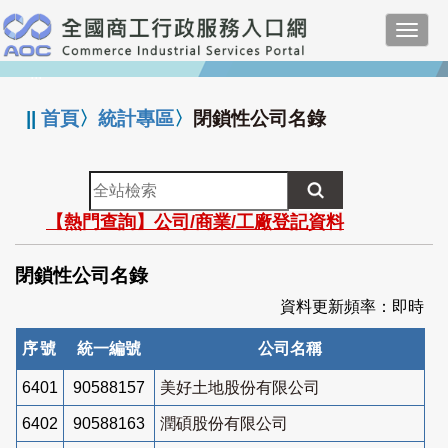
跳
Toggl
到
navig
主
:::
要
內
||
首頁
〉
統計專區
〉
閉鎖性公司名錄
容
全
站
【熱門查詢】公司/商業/工廠登記資料
檢
索
閉鎖性公司名錄
資料更新頻率：即時
序號
統一編號
公司名稱
6401
90588157
美好土地股份有限公司
6402
90588163
潤碩股份有限公司