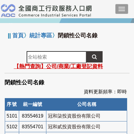
跳
Toggl
到
navig
主
:::
要
內
||
首頁
〉
統計專區
〉
閉鎖性公司名錄
容
全
站
【熱門查詢】公司/商業/工廠登記資料
檢
索
閉鎖性公司名錄
資料更新頻率：即時
序號
統一編號
公司名稱
5101
83554619
冠和柒投資股份有限公司
5102
83554701
冠和貳投資股份有限公司