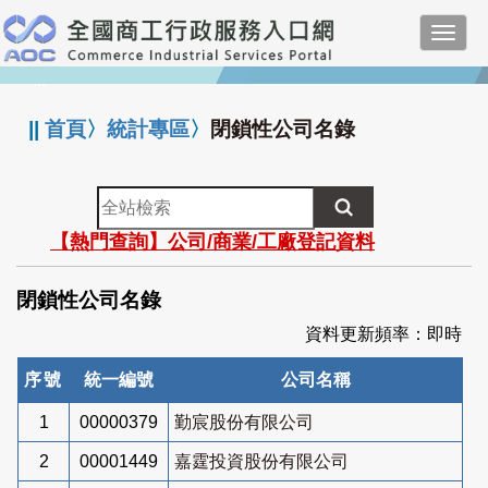
跳
Toggl
到
navig
主
:::
要
內
||
首頁
〉
統計專區
〉
閉鎖性公司名錄
容
全
站
【熱門查詢】公司/商業/工廠登記資料
檢
索
閉鎖性公司名錄
資料更新頻率：即時
序號
統一編號
公司名稱
1
00000379
勤宸股份有限公司
2
00001449
嘉霆投資股份有限公司