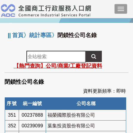
跳
Toggl
到
navig
主
:::
要
內
||
首頁
〉
統計專區
〉
閉鎖性公司名錄
容
全
站
【熱門查詢】公司/商業/工廠登記資料
檢
索
閉鎖性公司名錄
資料更新頻率：即時
序號
統一編號
公司名稱
351
00237888
福榮國際股份有限公司
352
00239099
葉集投資股份有限公司