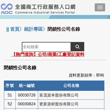
跳
Toggl
到
navig
主
:::
要
內
||
首頁
〉
統計專區
〉
閉鎖性公司名錄
容
全
站
【熱門查詢】公司/商業/工廠登記資料
檢
索
閉鎖性公司名錄
資料更新頻率：即時
序號
統一編號
公司名稱
51
00030726
富茂資本股份有限公司
52
00030824
更新資材股份有限公司