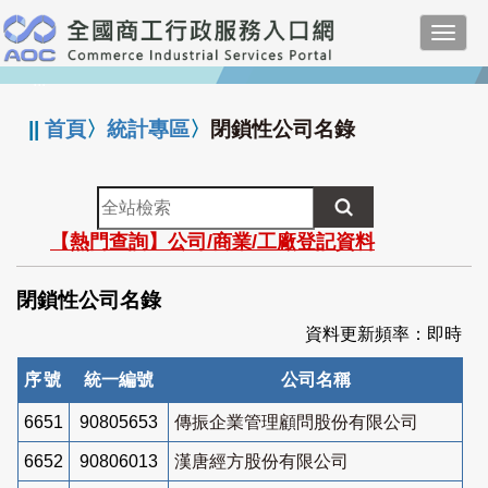
跳
Toggl
到
navig
主
:::
要
內
||
首頁
〉
統計專區
〉
閉鎖性公司名錄
容
全
站
【熱門查詢】公司/商業/工廠登記資料
檢
索
閉鎖性公司名錄
資料更新頻率：即時
序號
統一編號
公司名稱
6651
90805653
傳振企業管理顧問股份有限公司
6652
90806013
漢唐經方股份有限公司