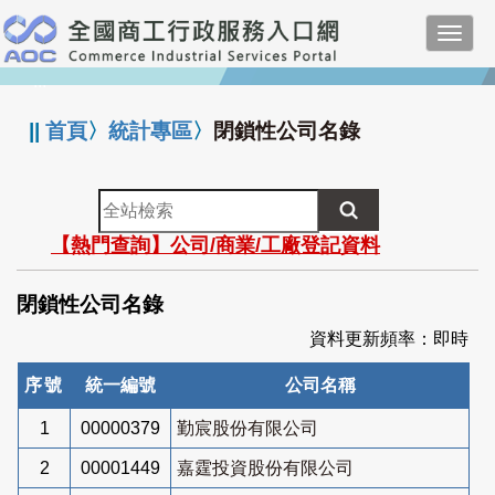
跳
Toggl
到
navig
主
:::
要
內
||
首頁
〉
統計專區
〉
閉鎖性公司名錄
容
全
站
【熱門查詢】公司/商業/工廠登記資料
檢
索
閉鎖性公司名錄
資料更新頻率：即時
序號
統一編號
公司名稱
1
00000379
勤宸股份有限公司
2
00001449
嘉霆投資股份有限公司