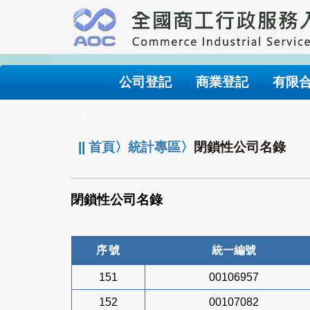
跳
到
主
要
內
公司登記
商業登記
有限
容
:::
||
首頁
〉
統計專區
〉
閉鎖性公司名錄
閉鎖性公司名錄
序號
統一編號
151
00106957
152
00107082