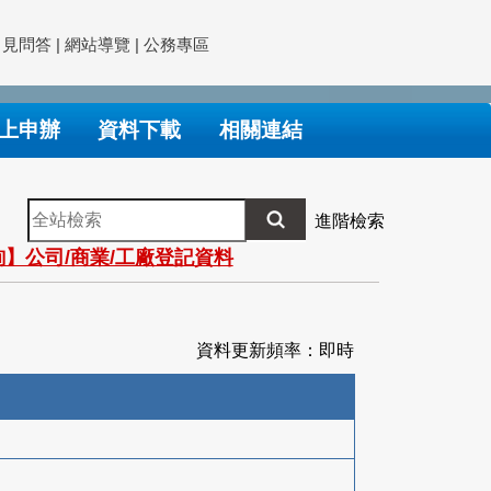
常見問答
|
網站導覽
|
公務專區
上申辦
資料下載
相關連結
全
進階檢索
站
】公司/商業/工廠登記資料
檢
索
資料更新頻率：即時