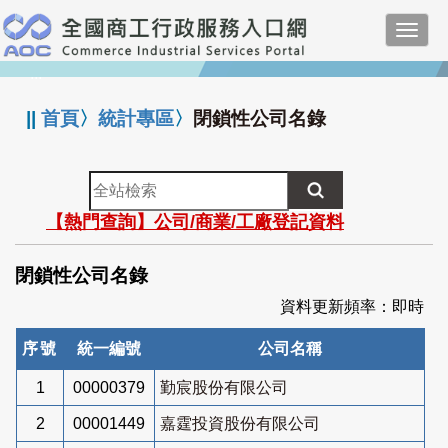
跳
Toggl
到
navig
主
:::
要
內
||
首頁
〉
統計專區
〉
閉鎖性公司名錄
容
全
站
【熱門查詢】公司/商業/工廠登記資料
檢
索
閉鎖性公司名錄
資料更新頻率：即時
序號
統一編號
公司名稱
1
00000379
勤宸股份有限公司
2
00001449
嘉霆投資股份有限公司