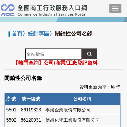
跳
Toggl
到
navig
主
:::
要
內
||
首頁
〉
統計專區
〉
閉鎖性公司名錄
容
全
站
【熱門查詢】公司/商業/工廠登記資料
檢
索
閉鎖性公司名錄
資料更新頻率：即時
序號
統一編號
公司名稱
5501
86119323
寧漢企業股份有限公司
5502
86120031
信昌化學工業股份有限公司