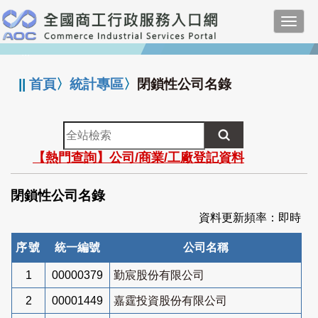
跳
Toggl
到
navig
主
:::
要
內
||
首頁
〉
統計專區
〉
閉鎖性公司名錄
容
全
站
【熱門查詢】公司/商業/工廠登記資料
檢
索
閉鎖性公司名錄
資料更新頻率：即時
序號
統一編號
公司名稱
1
00000379
勤宸股份有限公司
2
00001449
嘉霆投資股份有限公司