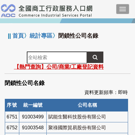
跳
Toggl
到
navig
主
:::
要
內
||
首頁
〉
統計專區
〉
閉鎖性公司名錄
容
全
站
【熱門查詢】公司/商業/工廠登記資料
檢
索
閉鎖性公司名錄
資料更新頻率：即時
序號
統一編號
公司名稱
6751
91003499
賦能生醫科技股份有限公司
6752
91003548
聚祿國際貿易股份有限公司