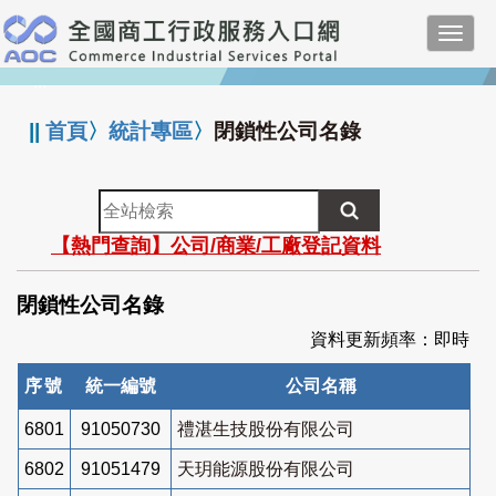
跳
Toggl
到
navig
主
:::
要
內
||
首頁
〉
統計專區
〉
閉鎖性公司名錄
容
全
站
【熱門查詢】公司/商業/工廠登記資料
檢
索
閉鎖性公司名錄
資料更新頻率：即時
序號
統一編號
公司名稱
6801
91050730
禮湛生技股份有限公司
6802
91051479
天玥能源股份有限公司