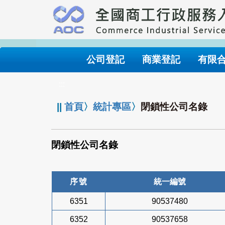
跳
到
主
要
內
公司登記
商業登記
有限
容
:::
||
首頁
〉
統計專區
〉
閉鎖性公司名錄
閉鎖性公司名錄
序號
統一編號
6351
90537480
6352
90537658