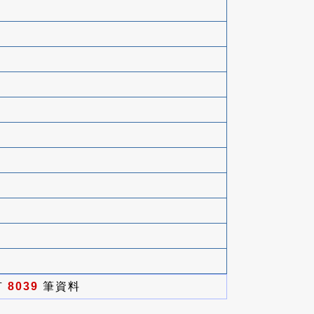
有
8039
筆資料