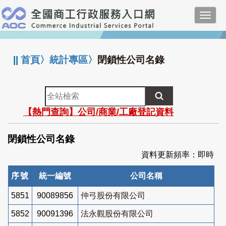
跳
Toggl
到
navig
主
:::
要
內
||
首頁
〉
統計專區
〉
閉鎖性公司名錄
容
全
站
【熱門查詢】公司/商業/工廠登記資料
檢
索
閉鎖性公司名錄
資料更新頻率：即時
序號
統一編號
公司名稱
5851
90089856
仲弓股份有限公司
5852
90091396
法永觀股份有限公司