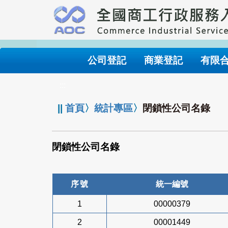
跳
到
主
要
內
公司登記
商業登記
有限
容
:::
||
首頁
〉
統計專區
〉
閉鎖性公司名錄
閉鎖性公司名錄
序號
統一編號
1
00000379
2
00001449