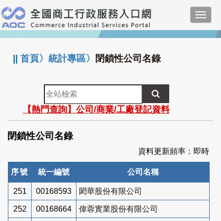
跳
Toggl
到
navig
主
:::
要
內
||
首頁
〉
統計專區
〉
閉鎖性公司名錄
容
全
站
【熱門查詢】公司/商業/工廠登記資料
檢
索
閉鎖性公司名錄
資料更新頻率：即時
序號
統一編號
公司名稱
251
00168593
閎華股份有限公司
252
00168664
偉蓉實業股份有限公司