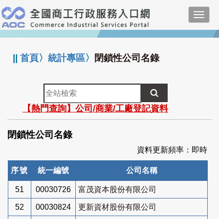
跳
Toggl
到
navig
主
:::
要
內
||
首頁
〉
統計專區
〉
閉鎖性公司名錄
容
全
站
【熱門查詢】公司/商業/工廠登記資料
檢
索
閉鎖性公司名錄
資料更新頻率：即時
序號
統一編號
公司名稱
51
00030726
富茂資本股份有限公司
52
00030824
更新資材股份有限公司