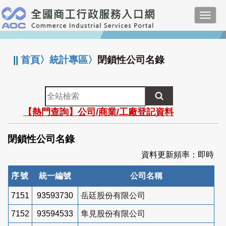
跳
Toggl
到
navig
主
:::
要
內
||
首頁
〉
統計專區
〉
閉鎖性公司名錄
容
全
站
【熱門查詢】公司/商業/工廠登記資料
檢
索
閉鎖性公司名錄
資料更新頻率：即時
序號
統一編號
公司名稱
7151
93593730
岳廷股份有限公司
7152
93594533
隼見股份有限公司