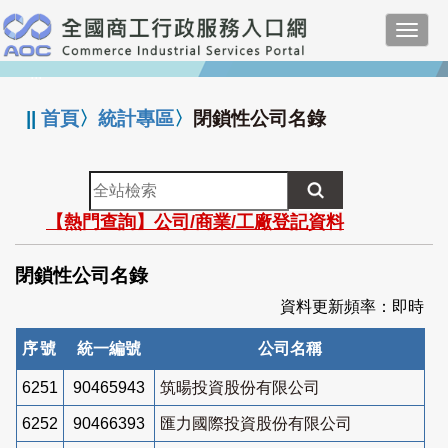
跳
Toggl
到
navig
主
:::
要
內
||
首頁
〉
統計專區
〉
閉鎖性公司名錄
容
全
站
【熱門查詢】公司/商業/工廠登記資料
檢
索
閉鎖性公司名錄
資料更新頻率：即時
序號
統一編號
公司名稱
6251
90465943
筑暘投資股份有限公司
6252
90466393
匯力國際投資股份有限公司