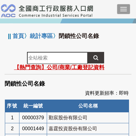
跳
Toggl
到
navig
主
:::
要
內
||
首頁
〉
統計專區
〉
閉鎖性公司名錄
容
全
站
【熱門查詢】公司/商業/工廠登記資料
檢
索
閉鎖性公司名錄
資料更新頻率：即時
序號
統一編號
公司名稱
1
00000379
勤宸股份有限公司
2
00001449
嘉霆投資股份有限公司