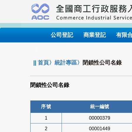
跳
到
主
要
內
公司登記
商業登記
有限
容
:::
||
首頁
〉
統計專區
〉
閉鎖性公司名錄
閉鎖性公司名錄
序號
統一編號
1
00000379
2
00001449