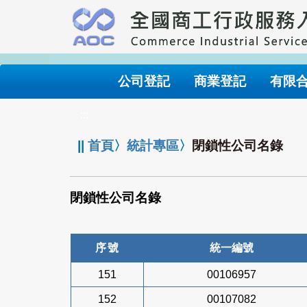
跳
到
主
要
內
公司登記
商業登記
有限
容
:::
||
首頁
〉
統計專區
〉
閉鎖性公司名錄
閉鎖性公司名錄
序號
統一編號
151
00106957
152
00107082