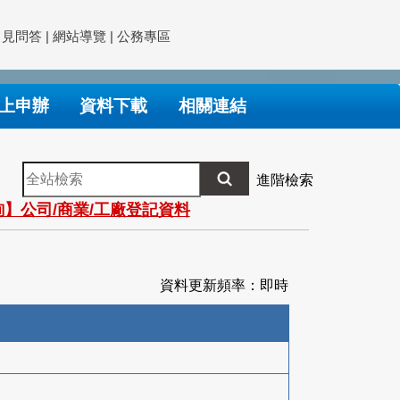
常見問答
|
網站導覽
|
公務專區
上申辦
資料下載
相關連結
全
進階檢索
站
】公司/商業/工廠登記資料
檢
索
資料更新頻率：即時