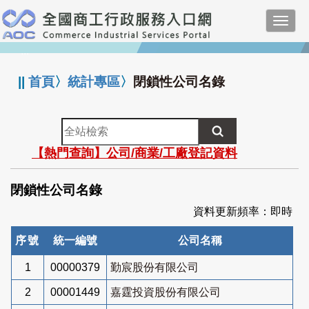
跳
Toggl
到
navig
主
:::
要
內
||
首頁
〉
統計專區
〉
閉鎖性公司名錄
容
全
站
【熱門查詢】公司/商業/工廠登記資料
檢
索
閉鎖性公司名錄
資料更新頻率：即時
序號
統一編號
公司名稱
1
00000379
勤宸股份有限公司
2
00001449
嘉霆投資股份有限公司