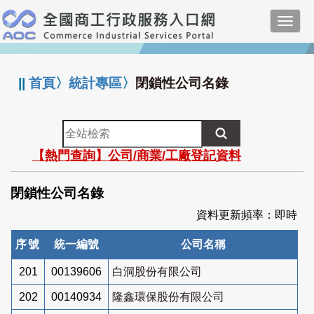
跳
Toggl
到
navig
主
:::
要
內
||
首頁
〉
統計專區
〉
閉鎖性公司名錄
容
全
站
【熱門查詢】公司/商業/工廠登記資料
檢
索
閉鎖性公司名錄
資料更新頻率：即時
序號
統一編號
公司名稱
201
00139606
白洞股份有限公司
202
00140934
隆鑫環保股份有限公司