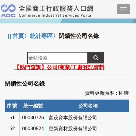
跳
Toggl
到
navig
主
:::
要
內
||
首頁
〉
統計專區
〉
閉鎖性公司名錄
容
全
站
【熱門查詢】公司/商業/工廠登記資料
檢
索
閉鎖性公司名錄
資料更新頻率：即時
序號
統一編號
公司名稱
51
00030726
富茂資本股份有限公司
52
00030824
更新資材股份有限公司