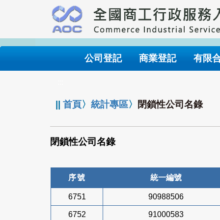
跳
到
主
要
內
公司登記
商業登記
有限
容
:::
||
首頁
〉
統計專區
〉
閉鎖性公司名錄
閉鎖性公司名錄
序號
統一編號
6751
90988506
6752
91000583