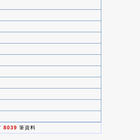
有
8039
筆資料