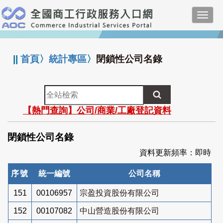
跳
Toggl
到
navig
主
:::
要
內
||
首頁
〉
統計專區
〉
閉鎖性公司名錄
容
全
站
【熱門查詢】公司/商業/工廠登記資料
檢
索
閉鎖性公司名錄
資料更新頻率：即時
序號
統一編號
公司名稱
151
00106957
宗盈投資股份有限公司
152
00107082
中山營造股份有限公司