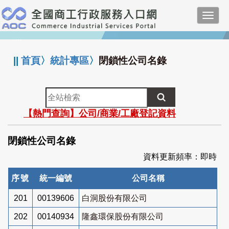
跳
Toggl
到
navig
主
:::
要
內
||
首頁
〉
統計專區
〉
閉鎖性公司名錄
容
全
站
【熱門查詢】公司/商業/工廠登記資料
檢
索
閉鎖性公司名錄
資料更新頻率：即時
序號
統一編號
公司名稱
201
00139606
白洞股份有限公司
202
00140934
隆鑫環保股份有限公司