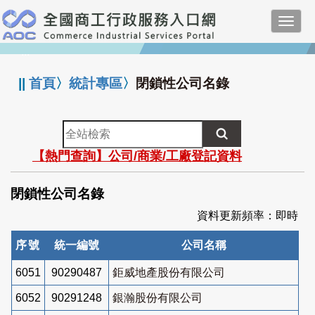
跳
Toggl
到
navig
主
:::
要
內
||
首頁
〉
統計專區
〉
閉鎖性公司名錄
容
全
站
【熱門查詢】公司/商業/工廠登記資料
檢
索
閉鎖性公司名錄
資料更新頻率：即時
序號
統一編號
公司名稱
6051
90290487
鉅威地產股份有限公司
6052
90291248
銀瀚股份有限公司