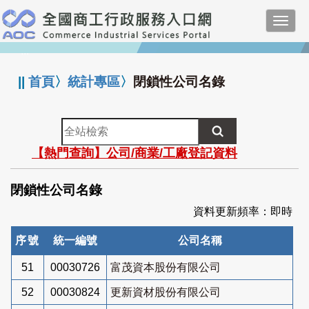
跳
Toggl
到
navig
主
:::
要
內
||
首頁
〉
統計專區
〉
閉鎖性公司名錄
容
全
站
【熱門查詢】公司/商業/工廠登記資料
檢
索
閉鎖性公司名錄
資料更新頻率：即時
序號
統一編號
公司名稱
51
00030726
富茂資本股份有限公司
52
00030824
更新資材股份有限公司