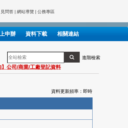
常見問答
|
網站導覽
|
公務專區
上申辦
資料下載
相關連結
全
進階檢索
站
】公司/商業/工廠登記資料
檢
索
資料更新頻率：即時