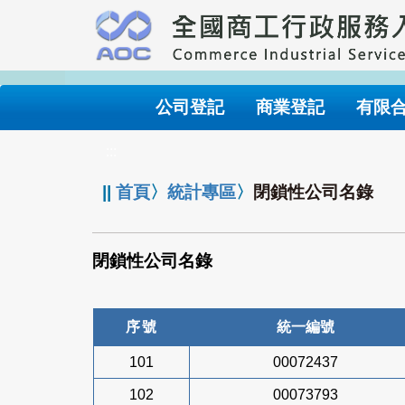
跳
到
主
要
內
公司登記
商業登記
有限
容
:::
||
首頁
〉
統計專區
〉
閉鎖性公司名錄
閉鎖性公司名錄
序號
統一編號
101
00072437
102
00073793