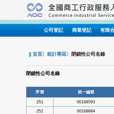
跳
到
主
要
內
公司登記
商業登記
有限
容
:::
||
首頁
〉
統計專區
〉
閉鎖性公司名錄
閉鎖性公司名錄
序號
統一編號
251
00168593
252
00168664