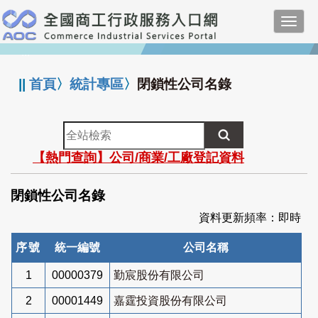
跳
Toggl
到
navig
主
:::
要
內
||
首頁
〉
統計專區
〉
閉鎖性公司名錄
容
全
站
【熱門查詢】公司/商業/工廠登記資料
檢
索
閉鎖性公司名錄
資料更新頻率：即時
序號
統一編號
公司名稱
1
00000379
勤宸股份有限公司
2
00001449
嘉霆投資股份有限公司