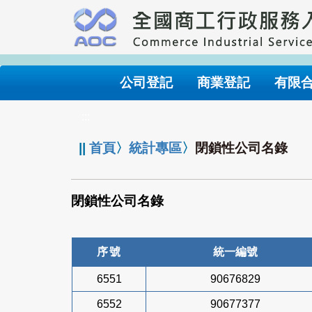
跳
到
主
要
內
公司登記
商業登記
有限
容
:::
||
首頁
〉
統計專區
〉
閉鎖性公司名錄
閉鎖性公司名錄
序號
統一編號
6551
90676829
6552
90677377