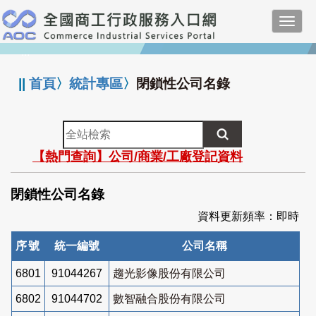
跳
Toggl
到
navig
主
:::
要
內
||
首頁
〉
統計專區
〉
閉鎖性公司名錄
容
全
站
【熱門查詢】公司/商業/工廠登記資料
檢
索
閉鎖性公司名錄
資料更新頻率：即時
序號
統一編號
公司名稱
6801
91044267
趨光影像股份有限公司
6802
91044702
數智融合股份有限公司