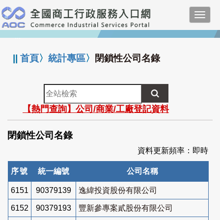
跳
Toggl
到
navig
主
:::
要
內
||
首頁
〉
統計專區
〉
閉鎖性公司名錄
容
全
站
【熱門查詢】公司/商業/工廠登記資料
檢
索
閉鎖性公司名錄
資料更新頻率：即時
序號
統一編號
公司名稱
6151
90379139
逸緯投資股份有限公司
6152
90379193
豐新參專案貳股份有限公司