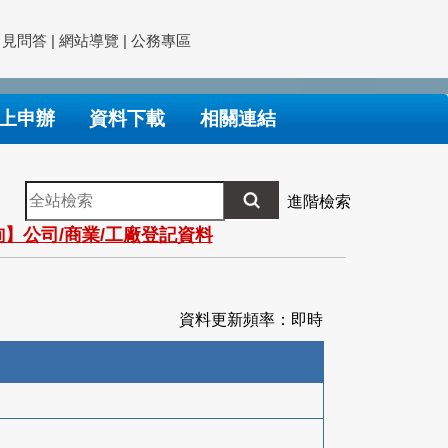
常見問答
|
網站導覽
|
公務專區
上申辦
資料下載
相關連結
全
進階檢索
站
】公司/商業/工廠登記資料
檢
索
資料更新頻率：即時