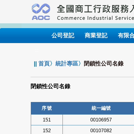
跳
到
主
要
內
公司登記
商業登記
有限
容
:::
||
首頁
〉
統計專區
〉
閉鎖性公司名錄
閉鎖性公司名錄
序號
統一編號
151
00106957
152
00107082